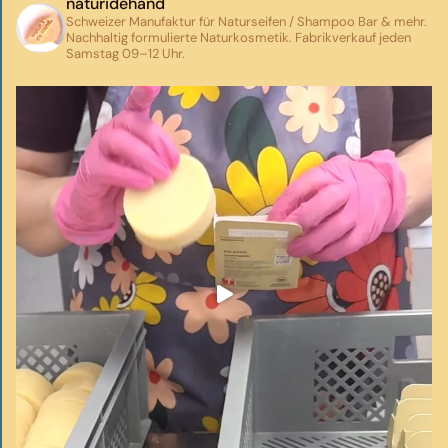
naturidehand
Schweizer Manufaktur für Naturseifen / Shampoo Bar & mehr.
Nachhaltig formulierte Naturkosmetik.
Fabrikverkauf jeden
Samstag 09–12 Uhr.