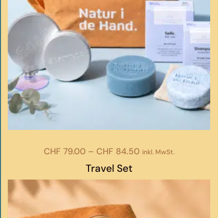
Preisspanne:
CHF
79.00
–
CHF
84.50
inkl. MwSt.
CHF 79.00
Travel Set
bis
CHF 84.50