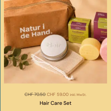
Ursprünglicher
Aktueller
CHF
70.50
CHF
59.00
inkl. MwSt.
Preis
Preis
Hair Care Set
war:
ist: