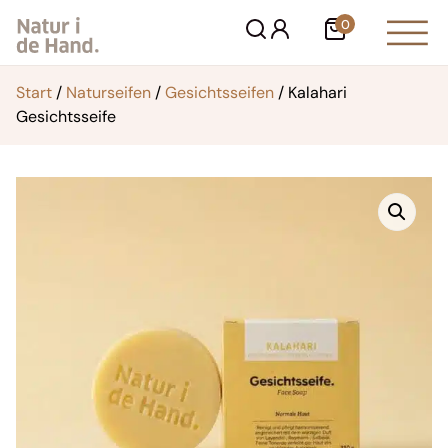
Zum
0
Warenkorb
Inhalt
springen
Start
/
Naturseifen
/
Gesichtsseifen
/ Kalahari
Gesichtsseife