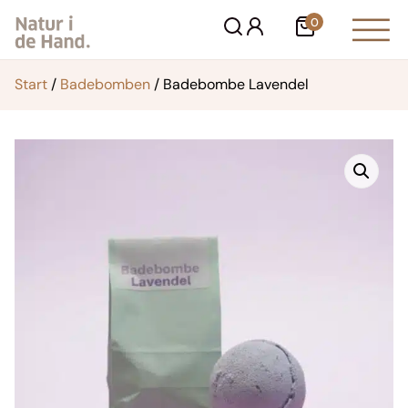
Zum
0
Warenkorb
Inhalt
springen
Start
/
Badebomben
/ Badebombe Lavendel