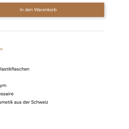
In den Warenkorb
oo
lastikflaschen
Gym
essaire
metik aus der Schweiz