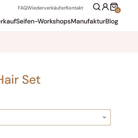
Warenko
FAQ
Wiederverkäufer
Kontakt
0
erkauf
Seifen-Workshops
Manufaktur
Blog
air Set