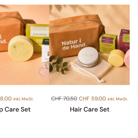
Ursprünglicher
Aktueller
8.00
CHF
70.50
CHF
59.00
inkl. MwSt.
inkl. MwSt.
Preis
Preis
p Care Set
Hair Care Set
war:
ist:
CHF 70.50
CHF 59.00.