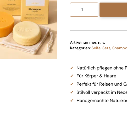
Body
and
Hair
Set
Menge
Artikelnummer:
n. v.
Kategorien:
Seife
,
Sets
,
Shamp
Natürlich pflegen ohne P
Für Körper & Haare
Perfekt für Reisen und 
Stilvoll verpackt im Nec
Handgemachte Naturkos