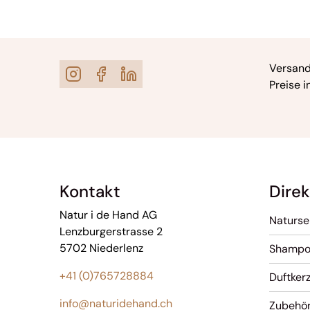
Versand
Preise i
Kontakt
Direk
Natur i de Hand AG
Naturse
Lenzburgerstrasse 2
5702 Niederlenz
Shampo
+41 (0)765728884
Duftker
info@naturidehand.ch
Zubehö