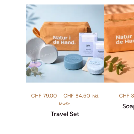
Preisspanne:
CHF
79.00
–
CHF
84.50
CHF
3
inkl.
CHF 79.00
MwSt.
Soa
bis
Travel Set
CHF 84.50