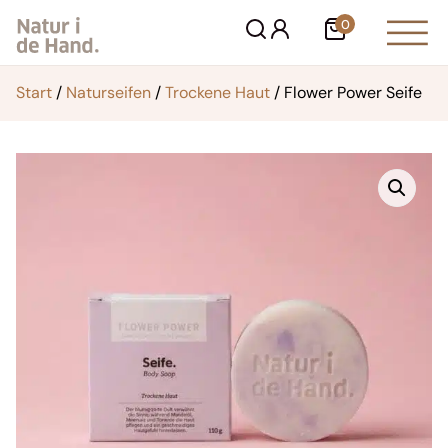
Zum
0
Warenkorb
Inhalt
springen
Start
/
Naturseifen
/
Trockene Haut
/ Flower Power Seife