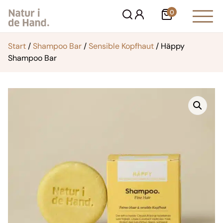
Zum
0
Warenkorb
Inhalt
springen
Start
/
Shampoo Bar
/
Sensible Kopfhaut
/ Häppy
Shampoo Bar