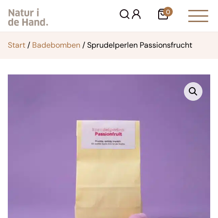
Zum
0
Warenkorb
Inhalt
springen
Start
/
Badebomben
/ Sprudelperlen Passionsfrucht